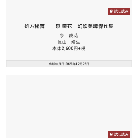
試し読み
処方秘箋 泉 鏡花 幻妖美譚傑作集
泉 鏡花
長山 靖生
本体2,600円+税
出版年月日:2023年12月26日
試し読み