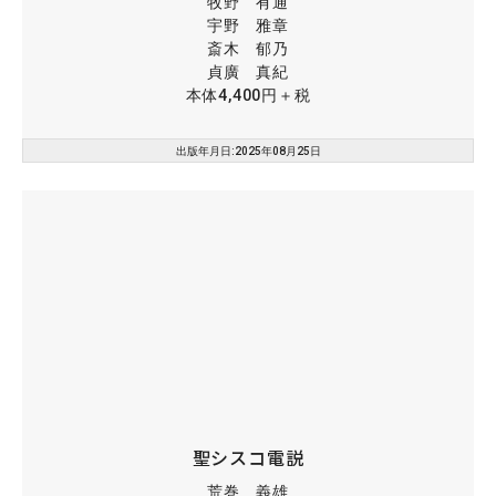
牧野 有通
宇野 雅章
斎木 郁乃
貞廣 真紀
本体4,400円＋税
出版年月日:2025年08月25日
聖シスコ電説
荒巻 義雄