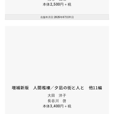
本体2,500円＋税
出版年月日:2025年07月31日
増補新版 人間襤褸／夕凪の街と人と 他11編
大田 洋子
長谷川 啓
本体3,400円＋税