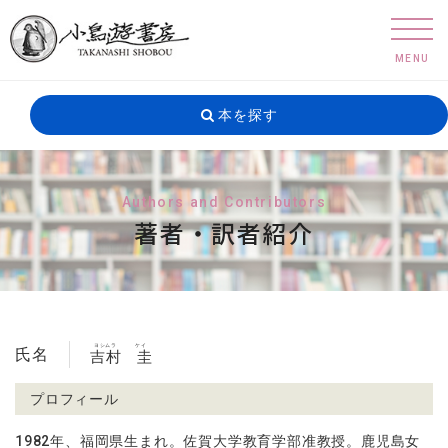
MENU
本を探す
Authors and Contributors
著者・訳者紹介
ヨシムラ
ケイ
氏名
吉村
圭
プロフィール
1982年、福岡県生まれ。佐賀大学教育学部准教授。鹿児島女