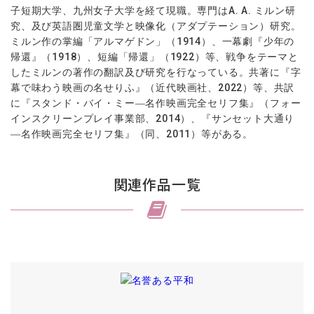
子短期大学、九州女子大学を経て現職。専門は
A. A.
ミルン研
究、及び英語圏児童文学と映像化（アダプテーション）研究。
ミルン作の掌編「アルマゲドン」（
1914
）、一幕劇『少年の
帰還』（
1918
）、短編「帰還」（
1922
）等、戦争をテーマと
したミルンの著作の翻訳及び研究を行なっている。共著に『字
幕で味わう映画の名せりふ』（近代映画社、
2022
）等、共訳
に『スタンド・バイ・ミー―名作映画完全セリフ集』（フォー
インスクリーンプレイ事業部、
2014
）、『サンセット大通り
―名作映画完全セリフ集』（同、
2011
）等がある。
関連作品一覧