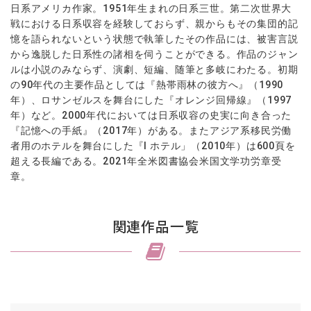
日系アメリカ作家。1951年生まれの日系三世。第二次世界大
戦における日系収容を経験しておらず、親からもその集団的記
憶を語られないという状態で執筆したその作品には、被害言説
から逸脱した日系性の諸相を伺うことができる。作品のジャン
ルは小説のみならず、演劇、短編、随筆と多岐にわたる。初期
の90年代の主要作品としては『熱帯雨林の彼方へ』（
1990
年
）、ロサンゼルスを舞台にした『オレンジ回帰線』（
1997
年）
など。2000年代においては日系収容の史実に向き合った
『記憶への手紙』（
2017年）
がある。またアジア系移民労働
者用のホテルを舞台にした『
I
ホテル」（
2010年）
は600頁を
超える長編である。2021年全米図書協会米国文学功労章受
章。
関連作品一覧