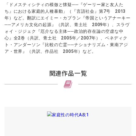
「ドメスティシティの模倣と懐疑
──
『ゲーリー家と友人た
ち』における家庭的人種暴動」（『言語社会』第
7
号
2013
年）など。翻訳にエイミー・カプラン『帝国というアナーキー
──
アメリカ文化の起源』（共訳、青土社
2009
年）、スラヴ
ォイ・ジジェク『厄介なる主体
──
政治的存在論の空虚な中
心』全
2
巻（共訳、青土社
2005
年／
2007
年）、ベネディク
ト・アンダーソン『比較の亡霊
──
ナショナリズム・東南アジ
ア・世界』（共訳、作品社
2005
年）など。
関連作品一覧