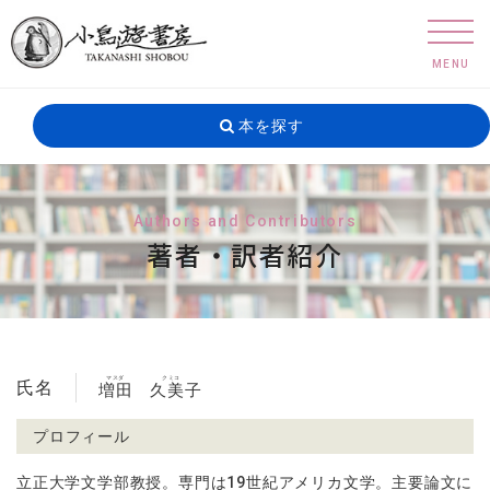
MENU
本を探す
Authors and Contributors
著者・訳者紹介
マスダ
クミコ
氏名
増田
久美子
プロフィール
立正大学文学部教授。専門は
19
世紀アメリカ文学。主要論文に