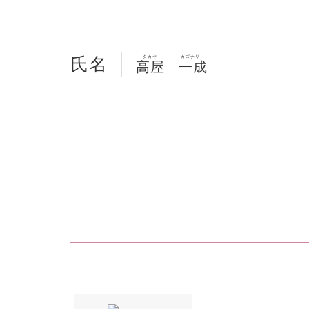
氏名
タカヤ
カズナリ
高屋
一成