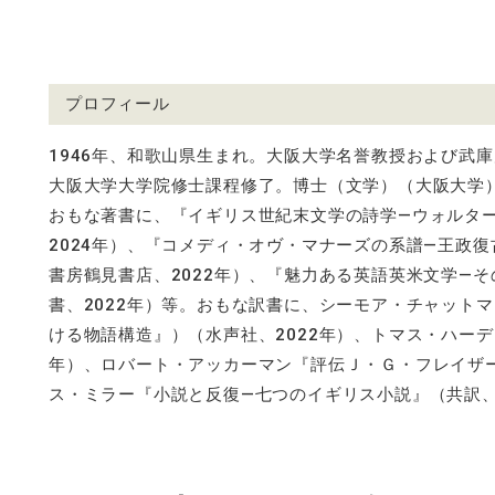
プロフィール
1946
年、和歌山県生まれ。大阪大学名誉教授および武庫
大阪大学大学院修士課程修了。博士（文学）（大阪大学
おもな著書に、『イギリス世紀末文学の詩学
—
ウォルタ
2024
年）、『コメディ・オヴ・マナーズの系譜
—
王政復
書房鶴見書店、
2022
年）、『魅力ある英語英米文学
—
そ
書、
2022
年）等。おもな訳書に、シーモア・チャットマ
ける物語構造』）（水声社、
2022
年）、トマス・ハーデ
年）、ロバート・アッカーマン『評伝Ｊ・Ｇ・フレイザ
ス・ミラー『小説と反復
—
七つのイギリス小説』（共訳