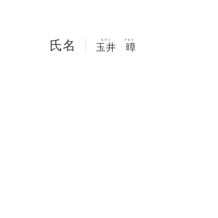
氏名
タマイ
アキラ
玉井
暲