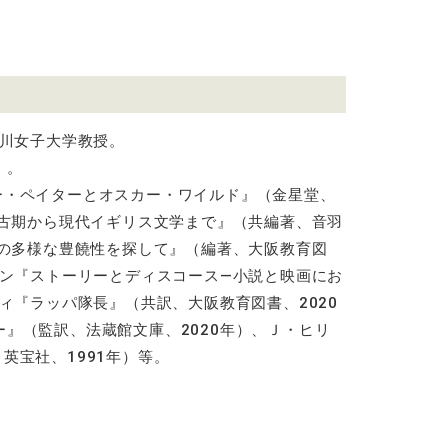
川女子大学教授。
）。
ー・ペイターとオスカー・ワイルド』（金星堂、
古期から現代イギリス文学まで』（共編著、音羽
の多様な豊饒性を探して』（編著、大阪教育図
ン『ストーリーとディスコース
—
小説と映画にお
ィ『ラッパ隊長』（共訳、大阪教育図書、
2020
ー』（監訳、法蔵館文庫、
2020
年）、Ｊ・ヒリ
、英宝社、
1991
年）等。