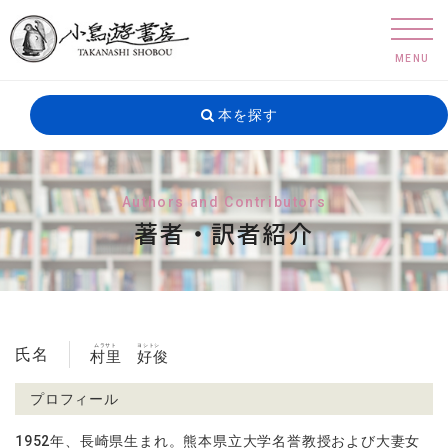
MENU
本を探す
Authors and Contributors
著者・訳者紹介
ムラサト
ヨシトシ
氏名
村里
好俊
プロフィール
1952
年、長崎県生まれ。熊本県立大学名誉教授および大妻女