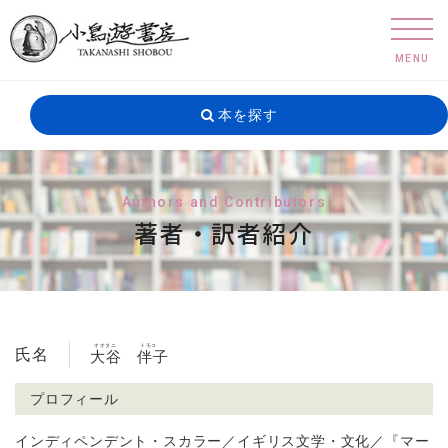
MENU
本を探す
Authors and Contributors
著者・訳者紹介
オオタニ
トモコ
氏名
大谷
伴子
プロフィール
インディペンデント・スカラー／イギリス文学・文化／『マー