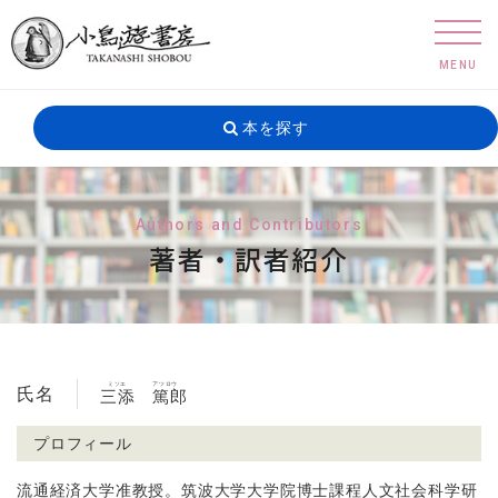
MENU
本を探す
Authors and Contributors
著者・訳者紹介
ミソエ
アツロウ
氏名
三添
篤郎
プロフィール
流通経済大学准教授。筑波大学大学院博士課程人文社会科学研