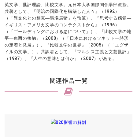
英文学、批評理論、比較文学。元日本大学国際関係学部教授。
共著として、『明治の国際化を構築した人々』（
1992
）
（「異文化との相克―馬場辰猪」を執筆）、『思考する感覚―
イギリス・アメリカ文学のコンテクストから』（
1996
）
（「ゴールディングにおける悪について」）、『比較文学の地
平―東西の接触』（
2000
）（「日本におけるソネット―詩形
の定着と発展」）、『比較文学の世界』（
2005
）（「エグザ
イルの文学」）。共訳者として、『マルクス主義と文芸批評』
（
1987
）、『人生の意味とは何か』（
2007
）がある。
関連作品一覧