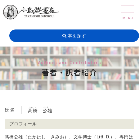
MENU
本を探す
Authors and Contributors
著者・訳者紹介
タカハシ
キミオ
氏名
高橋
公雄
プロフィール
髙橋公雄（たかはし きみお）、文学博士（
Litt. D.
）。専門は