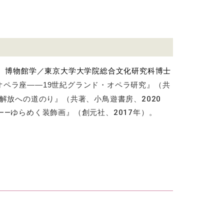
史、博物館学／東京大学大学院総合文化研究科博士
オペラ座――19世紀グランド・オペラ研究』（共
解放への道のり』（共著、小鳥遊書房、2020
——ゆらめく装飾画』（創元社、2017年）。