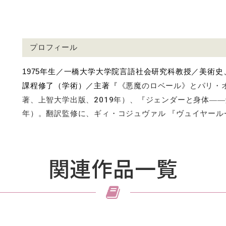
プロフィール
1975年生／一橋大学大学院言語社会研究科教授／美術
課程修了（学術）／主著『
《悪魔のロベール》とパリ・
著、
上智大学出版、2019年）、
『ジェンダーと身体――
年）。
翻訳監修に、ギィ・コジュヴァル 『ヴュイヤール
関連作品一覧