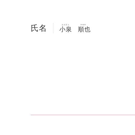
氏名
コイズミ
マサヤ
小泉
順也