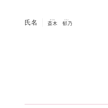
氏名
サイキ
イクノ
斎木
郁乃