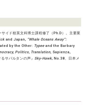
ーサイド校英文科博士課程修了（
Ph.D
）。主要業
ick
and Japan,
“Whale Oceans Away”:
vated by the Other:
Typee
and the Barbary
mocracy, Politics, Translation
, Sapienza,
けるサバルタンの声』
Sky-Hawk
, No.38
、日本メ