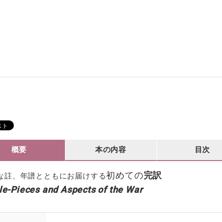
概要
本の内容
目次
初めての
完訳
な註、年譜とともにお届けする
le-Pieces and Aspects of the War