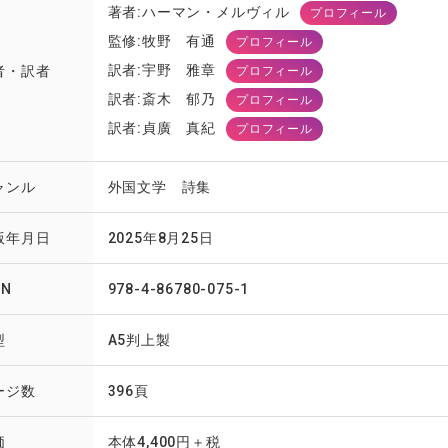
著者:ハーマン・メルヴィル
プロフィール
監修:牧野 有通
プロフィール
訳者:宇野 雅章
者・訳者
プロフィール
訳者:斎木 郁乃
プロフィール
訳者:貞廣 真紀
プロフィール
ャンル
外国文学 詩集
版年月日
2025年8月25日
BN
978-4-86780-075-1
型
A5判上製
ージ数
396頁
価
本体4,400円＋税