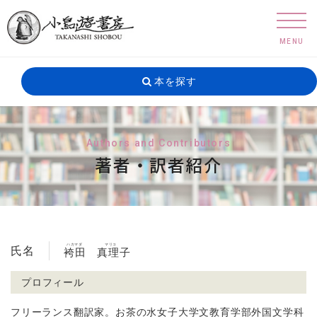
MENU
本を探す
Authors and Contributors
著者・訳者紹介
ハカマダ
マリコ
氏名
袴田
真理子
プロフィール
フリーランス翻訳家。お茶の水女子大学文教育学部外国文学科