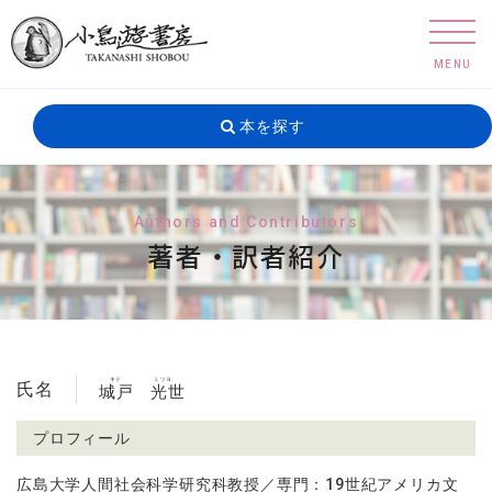
MENU
本を探す
Authors and Contributors
著者・訳者紹介
キド
ミツヨ
氏名
城戸
光世
プロフィール
広島大学人間社会科学研究科教授／専門：19世紀アメリカ文