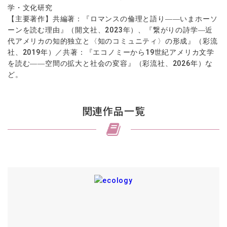
学・文化研究
【主要著作】共編著：『ロマンスの倫理と語り――いまホーソ
ーンを読む理由』（開文社、2023年）、『繋がりの詩学―近
代アメリカの知的独立と〈知のコミュニティ〉の形成』（彩流
社、2019年）／共著：『エコノミーから19世紀アメリカ文学
を読む――空間の拡大と社会の変容』（彩流社、2026年）な
ど。
関連作品一覧