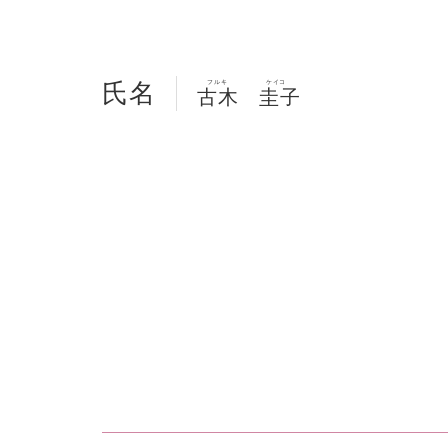
氏名
フルキ
ケイコ
古木
圭子