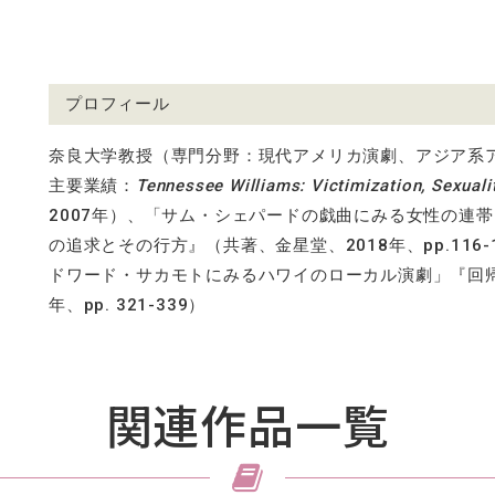
プロフィール
奈良大学教授（専門分野：現代アメリカ演劇、アジア系
主要業績：
Tennessee Williams: Victimization, Sexualit
2007
年）、「サム・シェパードの戯曲にみる女性の連帯
の追求とその行方』（共著、金星堂、
2018
年、
pp.116-
ドワード・サカモトにみるハワイのローカル演劇」『回
年、
pp. 321-339
）
関連作品一覧