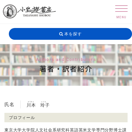
MENU
本を探す
Authors and Contributors
著者・訳者紹介
カワモト
レイコ
氏名
川本
玲子
プロフィール
東京大学大学院人文社会系研究科英語英米文学専門分野博士課