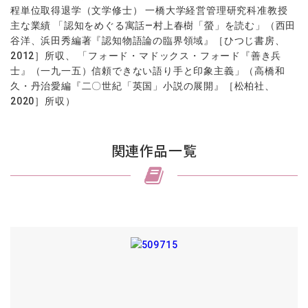
程単位取得退学（文学修士） 一橋大学経営管理研究科准教授
主な業績 「認知をめぐる寓話—村上春樹「螢」を読む」（西田
谷洋、浜田秀編著『認知物語論の臨界領域』［ひつじ書房、
2012］所収、 「フォード・マドックス・フォード『善き兵
士』（一九一五）信頼できない語り手と印象主義」（高橋和
久・丹治愛編『二〇世紀「英国」小説の展開』［松柏社、
2020］所収）
関連作品一覧