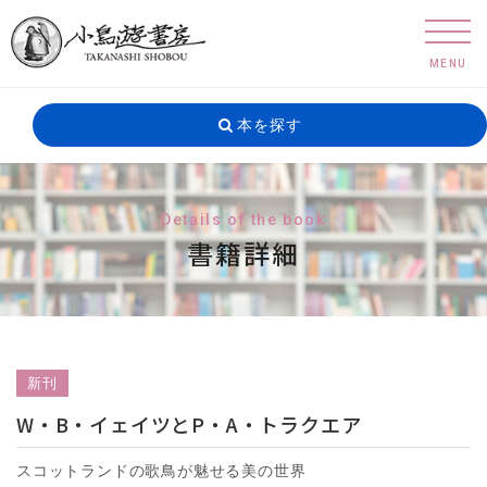
MENU
本を探す
Details of the book
書籍詳細
新刊
W・B・イェイツとP・A・トラクエア
スコットランドの歌鳥が魅せる美の世界