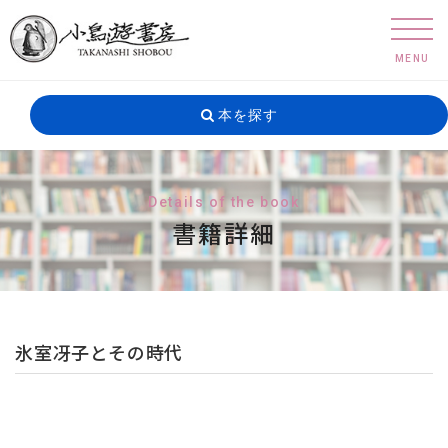
MENU
本を探す
Details of the book
書籍詳細
氷室冴子とその時代