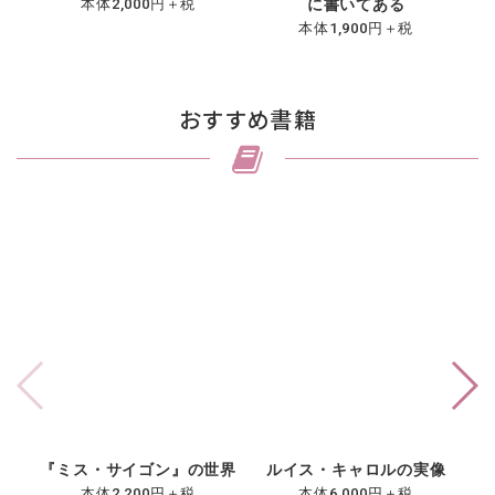
本体2,000円＋税
に書いてある
本体1,900円＋税
おすすめ書籍
『ミス・サイゴン』の世界
ルイス・キャロルの実像
ク
本体2,200円＋税
本体6,000円＋税