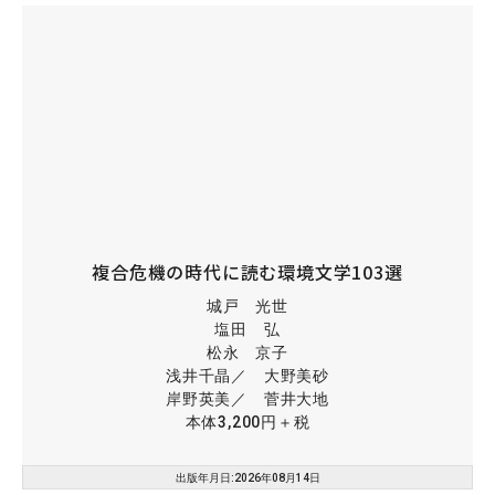
複合危機の時代に読む環境文学103選
城戸 光世
塩田 弘
松永 京子
浅井千晶／ 大野美砂
岸野英美／ 菅井大地
本体3,200円＋税
出版年月日:2026年08月14日