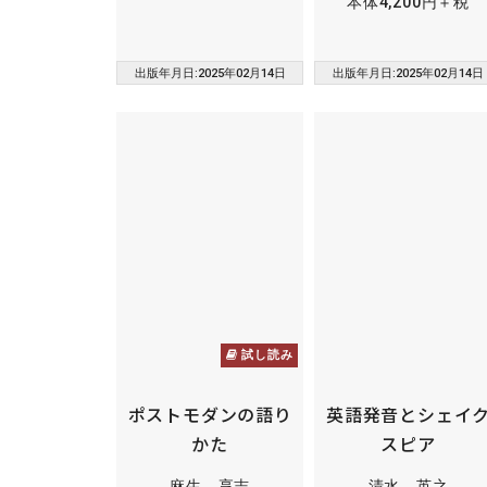
本体4,200円＋税
出版年月日:2025年02月14日
出版年月日:2025年02月14日
試し読み
ポストモダンの語り
英語発音とシェイ
かた
スピア
麻生 享志
清水 英之