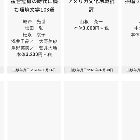
鳴
複合危機の時代に読
アメリカ文化冷戦批
振幅
む環境文学103選
評
城戸 光世
山根 亮一
塩田 弘
本体3,000円＋税
中
松永 京子
本体
浅井千晶／ 大野美砂
岸野英美／ 菅井大地
本体3,200円＋税
出版年月日:2026年08月14日
出版年月日:2026年07月30日
出版年月日