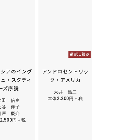
試し読み
ラシアのイング
アンドロセントリッ
シュ・スタディ
ク・アメリカ
ーズ序説
大井 浩二
本体2,200円＋税
大田 信良
大谷 伴子
四戸 慶介
2,500円＋税