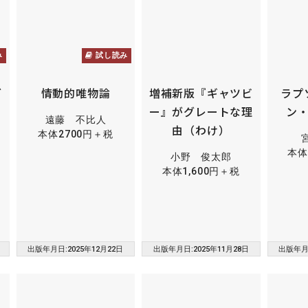
み
試し読み
グ
情動的唯物論
増補新版『ギャツビ
ラプ
ィ
ー』がグレートな理
ン
遠藤 不比人
由（わけ）
本体2700円＋税
本体
小野 俊太郎
本体1,600円＋税
出版年月日:2025年12月22日
出版年月日:2025年11月28日
出版年月日