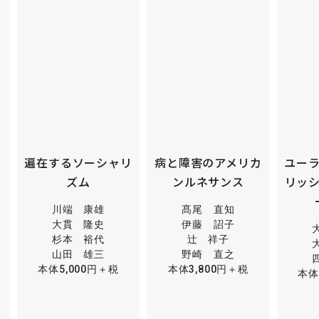
ニ
遍在するソーシャリ
病と障害のアメリカ
ユー
ズム
ンルネサンス
リッ
川端 康雄
髙尾 直知
大貫 隆史
伊藤 詔子
杉本 裕代
辻 祥子
山田 雄三
野崎 直之
本体5,000円＋税
本体3,800円＋税
本体