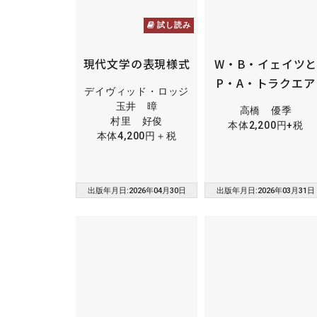
試し読み
現代文学の表現様式
W・B・イェイツ
P・A・トラクエア
デイヴィッド・ロッジ
玉井 暲
高橋 優季
村里 好俊
本体2,200円+税
本体4,200円＋税
出版年月日:2026年04月30日
出版年月日:2026年03月31日