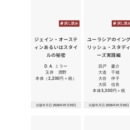
試し読み
試し読
ジェイン・オーステ
ユーラシアのイン
ィンあるいはスタイ
リッシュ・スタデ
ルの秘密
ーズ実践編
D. A. ミラー
四戸 慶介
玉井 潤野
大道 千穂
本体（2,200円＋税）
大谷 伴子
大田 信良
本体3,300円＋税
出版年月日:2026年01月30日
出版年月日:2026年01月30日