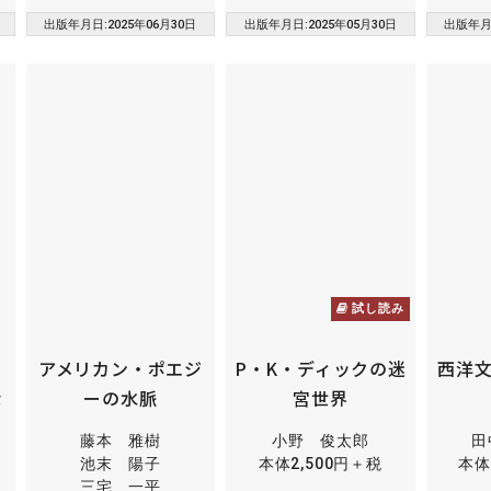
出版年月日:2025年06月30日
出版年月日:2025年05月30日
出版年月日
試し読み
る
アメリカン・ポエジ
P・K・ディックの迷
西洋
な
ーの水脈
宮世界
藤本 雅樹
小野 俊太郎
田
池末 陽子
本体2,500円＋税
本体
三宅 一平