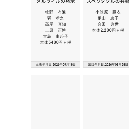
メルヴィルの黙示
スペクタクルの共
牧野 有通
小笠原 亜衣
巽 孝之
桐山 恵子
髙尾 直知
合田 典世
上原 正博
本体2,200円＋税
大島 由起子
本体5400円＋税
出版年月日:2026年09月18日
出版年月日:2026年08月28日