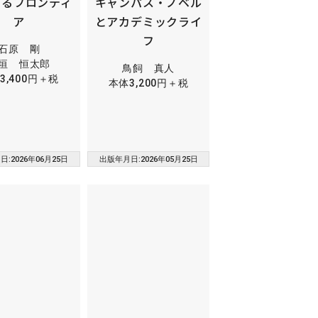
するフロンティ
キャンパス・ノベル
ア
とアカデミックライ
フ
石原 剛
垣 恒太郎
鳥飼 真人
3,400円＋税
本体3,200円＋税
:2026年06月25日
出版年月日:2026年05月25日