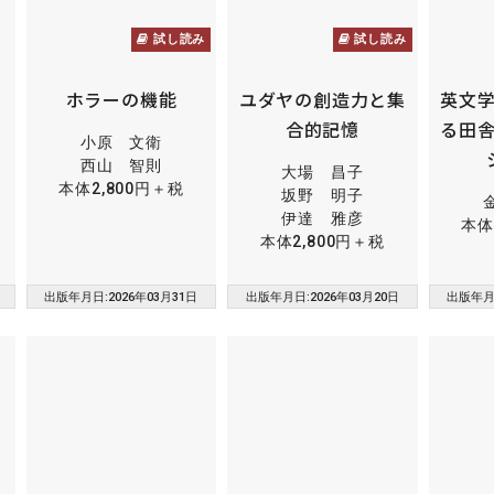
試し読み
試し読み
と
ホラーの機能
ユダヤの創造力と集
英文
合的記憶
る田
小原 文衛
西山 智則
大場 昌子
本体2,800円＋税
坂野 明子
伊達 雅彦
本体
本体2,800円＋税
出版年月日:2026年03月31日
出版年月日:2026年03月20日
出版年月日