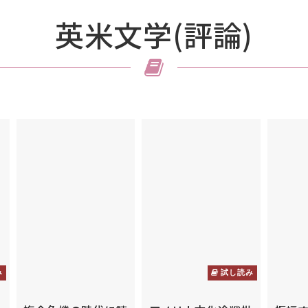
英米文学(評論)
み
試し読み