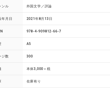
ャンル
外国文学／評論
版年月日
2021年8月13日
BN
978-4-909812-66-7
型
A5
ージ数
300
価
本体3,000＋税
庫
在庫有り