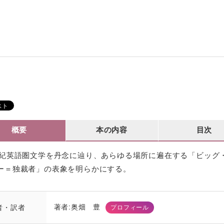
概要
本の内容
目次
世紀英語圏文学を丹念に辿り、あらゆる場所に遍在する「ビッグ
ー＝独裁者」の表象を明らかにする。
著者:奥畑 豊
者・訳者
プロフィール