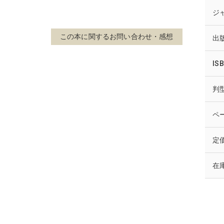
ジ
この本に関する
お問い合わせ・感想
出
IS
判
ペ
定
在