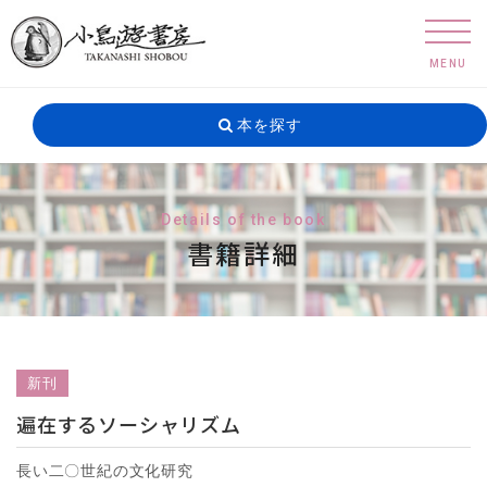
MENU
本を探す
Details of the book
書籍詳細
新刊
遍在するソーシャリズム
長い二〇世紀の文化研究