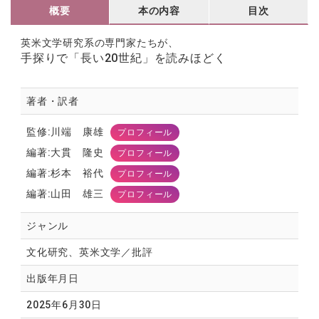
概要
本の内容
目次
英米文学研究系の専門家たちが、
手探りで「長い20世紀」を読みほどく
著者・訳者
監修:川端 康雄
プロフィール
編著:大貫 隆史
プロフィール
編著:杉本 裕代
プロフィール
編著:山田 雄三
プロフィール
ジャンル
文化研究、英米文学／批評
出版年月日
2025年6月30日