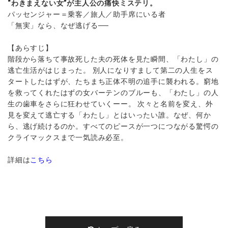
“わきまえない女”が主人公の痛快ミステリ。
パッセンジャー＝乗客／旅人／助手席にいる者
「無実」なら、なぜ逃げる──
【あらすじ】
階段から落ちて事故死した夫の死体を見た瞬間、「わたし」の
逃亡生活がはじまった。 別人になりすまして第二の人生をス
タートしたはずが、たちまち正体不明の追手に襲われる。窮地
を救ってくれたはずの女バーテンのブルーも、「わたし」の人
生の歯車をさらに狂わせていくーー。 次々と名前を変え、外
見を変えて逃亡する「わたし」とはいったい誰。なぜ、何か
ら、逃げ続けるのか。すべてのピースが一つにつながる驚愕の
クライマックスまで一気読み必至。
詳細は
こちら