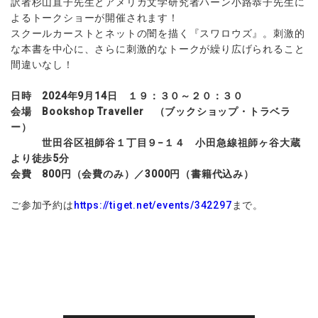
訳者杉山直子先生とアメリカ文学研究者ハーン小路恭子先生に
よるトークショーが開催されます！
スクールカーストとネットの闇を描く『スワロウズ』。刺激的
な本書を中心に、さらに刺激的なトークが繰り広げられること
間違いなし！
日時
2024
年
9
月
14
日 １９：３０～２０：３０
会場
Bookshop Traveller
（ブックショップ・トラベラ
ー）
世田谷区祖師谷１丁目９
−
１４ 小田急線祖師ヶ谷大蔵
より徒歩
5
分
会費
800
円（会費のみ）／
3000
円（書籍代込み）
ご参加予約は
https://tiget.net/events/342297
まで。