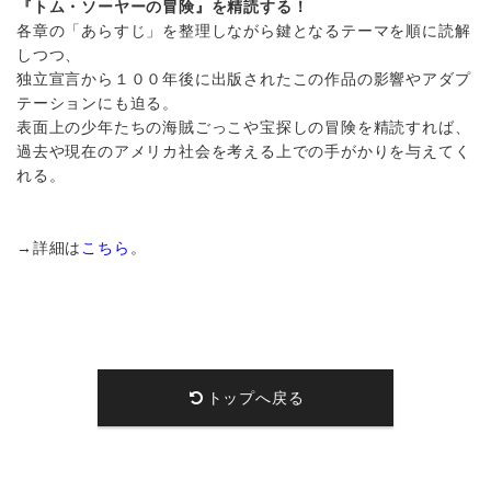
『トム・ソーヤーの冒険』を精読する！
各章の「あらすじ」を整理しながら鍵となるテーマを順に読解
しつつ、
独立宣言から１００年後に出版されたこの作品の影響やアダプ
テーションにも迫る。
表面上の少年たちの海賊ごっこや宝探しの冒険を精読すれば、
過去や現在のアメリカ社会を考える上での手がかりを与えてく
れる。
→詳細は
こちら
。
トップへ戻る