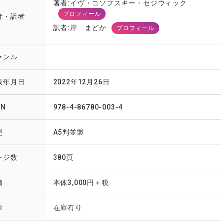
著者:イヴ・コソフスキー・セジウィック
プロフィール
者・訳者
訳者:岸 まどか
プロフィール
ャンル
版年月日
2022年12月26日
BN
978-4-86780-003-4
型
A5判並製
ージ数
380頁
価
本体3,000円＋税
庫
在庫有り