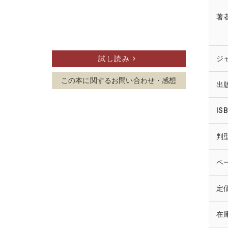
著
試し読み
ジ
この本に関する
お問い合わせ・感想
出
IS
判
ペ
定
在