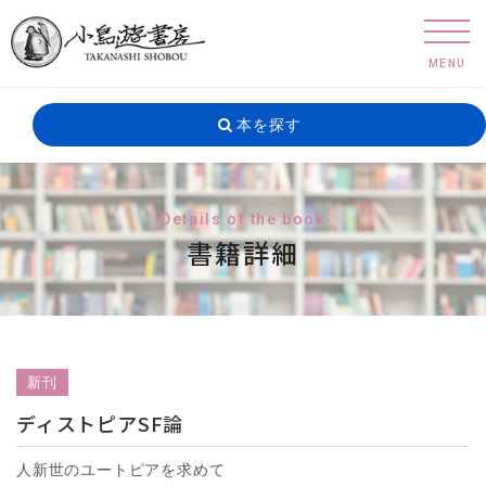
MENU
本を探す
Details of the book
書籍詳細
新刊
ディストピアSF論
人新世のユートピアを求めて